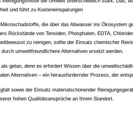
es Reinigungsmittel die Umwelt unterschiedlich stark. Das, 
eit und führt zu Kosteneinsparungen
en Mikroschadstoffe, die über das Abwasser ins Ökosystem g
ers Rückstände von Tensiden, Phosphaten, EDTA, Chloriden,
tbewusst zu reinigen, sollte der Einsatz chemischer Reini
durch umweltfreundlichere Alternativen ersetzt werden.
t als getan, denn es erfordert Wissen über die umweltschäd
aten Alternativen – ein herausfordernder Prozess, der ents
gfalt sowie der Einsatz materialschonender Reinigungsgerät
serer hohen Qualitätsansprüche an Ihrem Standort.